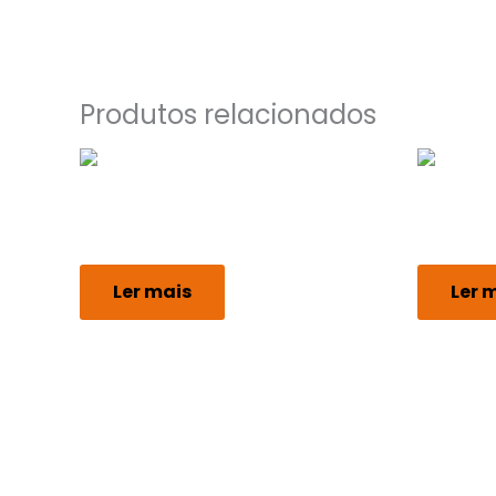
Produtos relacionados
Reforçado
Reforçad
Reforçado 100L Preto
Reforçad
Ler mais
Ler 