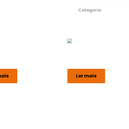
Categoria:
Reforçado
o
Reforçado
o 30L Preto
Reforçado 15L Azul
mais
Ler mais