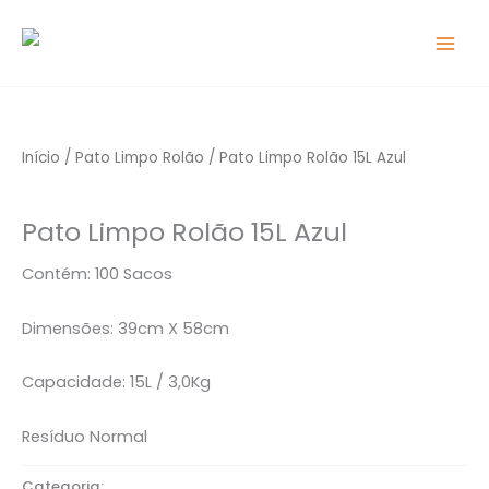
Ir
para
o
conteúdo
Início
/
Pato Limpo Rolão
/ Pato Limpo Rolão 15L Azul
Pato Limpo Rolão
Pato Limpo Rolão 15L Azul
Contém: 100 Sacos
Dimensões: 39cm X 58cm
Capacidade: 15L / 3,0Kg
Resíduo Normal
Categoria:
Pato Limpo Rolão